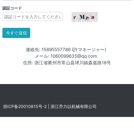
認証コード
今すぐ送信
連絡先: 15895557786 (許マネージャー)
メール: 1060099635@qq.com
住所: 浙江省衢州市常山县球川鎮森嘉路18号
浙ICP备20010815号-2
| 浙江乔力以机械有限公司